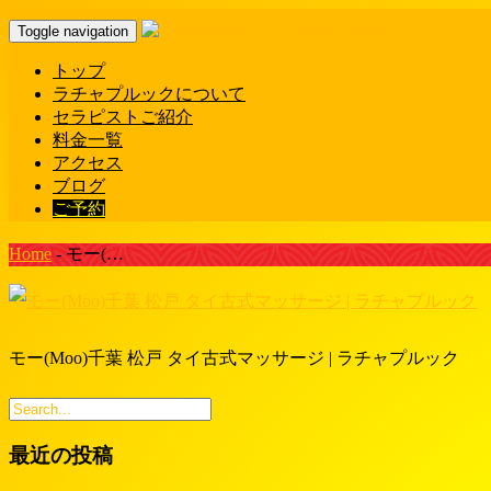
Toggle navigation
トップ
ラチャプルックについて
セラピストご紹介
料金一覧
アクセス
ブログ
ご予約
Home
-
モー(…
モー(Moo)千葉 松戸 タイ古式マッサージ | ラチャプルック
最近の投稿